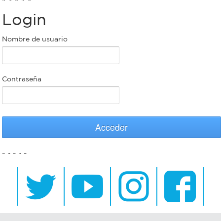
Login
Bromatología
Personal
Nombre de usuario
Rentas
municipal
Municipal
Contraseña
Mi
bondi
Acceder
Boleto
~ ~ ~ ~ ~
estudiantil
Recorrido
colectivos