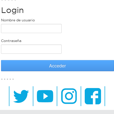
Login
Bromatología
Personal
Nombre de usuario
Rentas
municipal
Municipal
Contraseña
Mi
bondi
Acceder
Boleto
~ ~ ~ ~ ~
estudiantil
Recorrido
colectivos