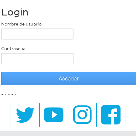
Login
Bromatología
Personal
Nombre de usuario
Rentas
municipal
Municipal
Contraseña
Mi
bondi
Acceder
Boleto
~ ~ ~ ~ ~
estudiantil
Recorrido
colectivos