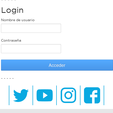
Login
Bromatología
Personal
Nombre de usuario
Rentas
municipal
Municipal
Contraseña
Mi
bondi
Acceder
Boleto
~ ~ ~ ~ ~
estudiantil
Recorrido
colectivos