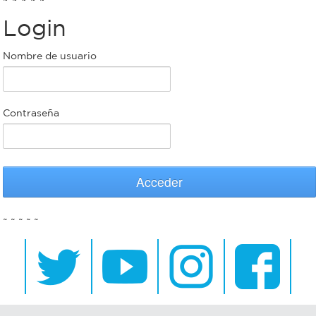
Login
Bromatología
Personal
Nombre de usuario
Rentas
municipal
Municipal
Contraseña
Mi
bondi
Acceder
Boleto
~ ~ ~ ~ ~
estudiantil
Recorrido
colectivos