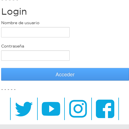
Login
Bromatología
Personal
Nombre de usuario
Rentas
municipal
Municipal
Contraseña
Mi
bondi
Acceder
Boleto
~ ~ ~ ~ ~
estudiantil
Recorrido
colectivos