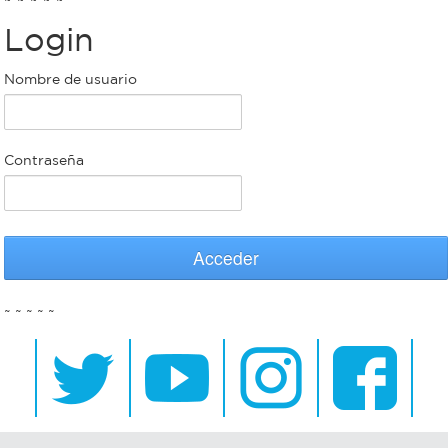
Login
Bromatología
Personal
Nombre de usuario
Rentas
municipal
Municipal
Contraseña
Mi
bondi
Acceder
Boleto
~ ~ ~ ~ ~
estudiantil
Recorrido
colectivos