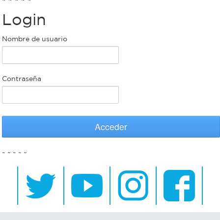
Login
Bromatología
Personal
Nombre de usuario
Rentas
municipal
Municipal
Contraseña
Mi
bondi
Acceder
Boleto
~ ~ ~ ~ ~
estudiantil
Recorrido
colectivos