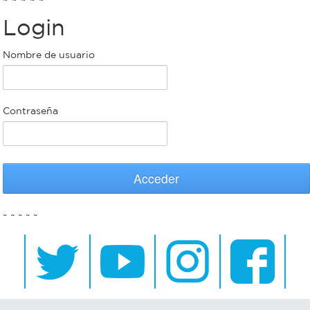
Login
Bromatología
Personal
Nombre de usuario
Rentas
municipal
Municipal
Contraseña
Mi
bondi
Acceder
Boleto
~ ~ ~ ~ ~
estudiantil
Recorrido
colectivos