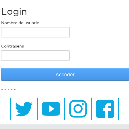
Login
Bromatología
Personal
Nombre de usuario
Rentas
municipal
Municipal
Contraseña
Mi
bondi
Acceder
Boleto
~ ~ ~ ~ ~
estudiantil
Recorrido
colectivos