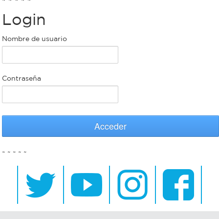
Login
Bromatología
Personal
Nombre de usuario
Rentas
municipal
Municipal
Contraseña
Mi
bondi
Acceder
Boleto
~ ~ ~ ~ ~
estudiantil
Recorrido
colectivos