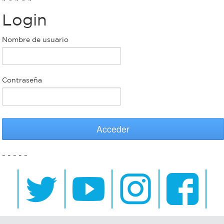
Login
Bromatología
Personal
Nombre de usuario
Rentas
municipal
Municipal
Contraseña
Mi
bondi
Acceder
Boleto
~ ~ ~ ~ ~
estudiantil
Recorrido
colectivos