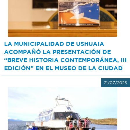
Bromatología
Personal
Rentas
municipal
Municipal
LA MUNICIPALIDAD DE USHUAIA
ACOMPAÑÓ LA PRESENTACIÓN DE
Mi
“BREVE HISTORIA CONTEMPORÁNEA, III
bondi
EDICIÓN” EN EL MUSEO DE LA CIUDAD
21/07/2025
Boleto
estudiantil
Recorrido
colectivos