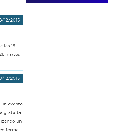
8/12/2015
e las 18
21, martes
8/12/2015
o un evento
a gratuita
nizando un
 en forma