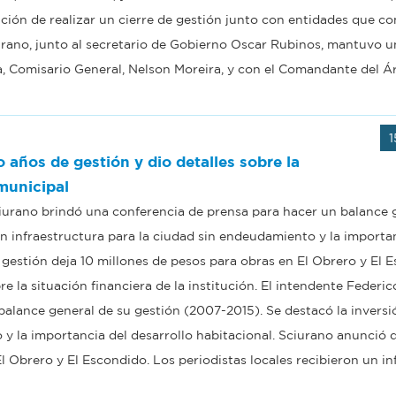
ción de realizar un cierre de gestión junto con entidades que c
iurano, junto al secretario de Gobierno Oscar Rubinos, mantuvo u
cia, Comisario General, Nelson Moreira, y con el Comandante del Á
1
 años de gestión y dio detalles sobre la
 municipal
iurano brindó una conferencia de prensa para hacer un balance 
en infraestructura para la ciudad sin endeudamiento y la importa
 gestión deja 10 millones de pesos para obras en El Obrero y El 
re la situación financiera de la institución. El intendente Federi
alance general de su gestión (2007-2015). Se destacó la inversi
 y la importancia del desarrollo habitacional. Sciurano anunció 
l Obrero y El Escondido. Los periodistas locales recibieron un i