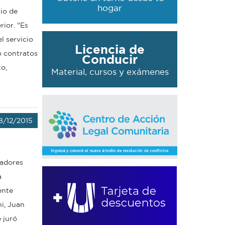
hogar
cio de
rior. "Es
l servicio
Licencia de
o contratos
Conducir
o,
Material, cursos y exámenes
8/12/2015
nadores
a
ente
i, Juan
 juró