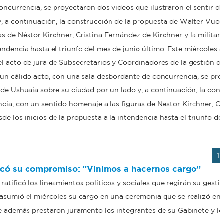
ncurrencia, se proyectaron dos videos que ilustraron el sentir d
, a continuación, la construcción de la propuesta de Walter Vuo
s de Néstor Kirchner, Cristina Fernández de Kirchner y la milita
tendencia hasta el triunfo del mes de junio último. Este miércoles 
o el acto de jura de Subsecretarios y Coordinadores de la gestión 
e un cálido acto, con una sala desbordante de concurrencia, se p
s de Ushuaia sobre su ciudad por un lado y, a continuación, la co
cia, con un sentido homenaje a las figuras de Néstor Kirchner, C
sde los inicios de la propuesta a la intendencia hasta el triunfo 
ficó su compromiso: “Vinimos a hacernos cargo”
ratificó los lineamientos políticos y sociales que regirán su gesti
sumió el miércoles su cargo en una ceremonia que se realizó en
 además prestaron juramento los integrantes de su Gabinete y 