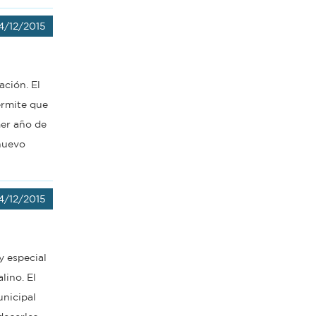
4/12/2015
ación. El
ermite que
mer año de
 nuevo
4/12/2015
y especial
lino. El
unicipal