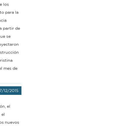
e los
to para la
ncia
a partir de
que se
royectaron
nstrucción
ristina
del mes de
17/12/2015
ón, el
 el
los nuevos