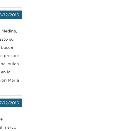
8/12/2015
l Medina,
estó su
e busca
ue preside
ina, quien
 en la
ción María
17/12/2015
de
 el marco