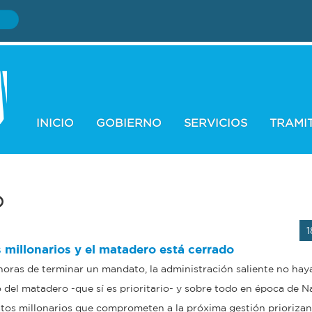
INICIO
GOBIERNO
SERVICIOS
TRAMI
o
1
 millonarios y el matadero está cerrado
 horas de terminar un mandato, la administración saliente no hay
o del matadero -que sí es prioritario- y sobre todo en época de N
tos millonarios que comprometen a la próxima gestión prioriza