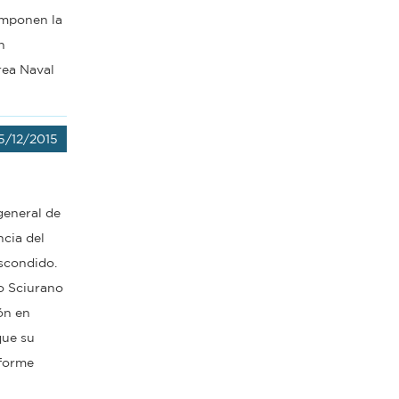
omponen la
n
rea Naval
5/12/2015
general de
ncia del
Escondido.
co Sciurano
ón en
que su
nforme