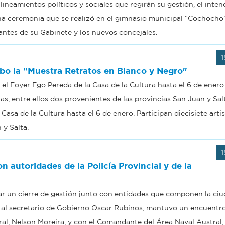
 lineamientos políticos y sociales que regirán su gestión, el inte
a ceremonia que se realizó en el gimnasio municipal “Cochocho
antes de su Gabinete y los nuevos concejales.
1
abo la "Muestra Retratos en Blanco y Negro"
el Foyer Ego Pereda de la Casa de la Cultura hasta el 6 de enero
stas, entre ellos dos provenientes de las provincias San Juan y Sal
asa de la Cultura hasta el 6 de enero. Participan diecisiete artis
 y Salta.
1
n autoridades de la Policía Provincial y de la
zar un cierre de gestión junto con entidades que componen la ciu
o al secretario de Gobierno Oscar Rubinos, mantuvo un encuentro
eral, Nelson Moreira, y con el Comandante del Área Naval Austral,