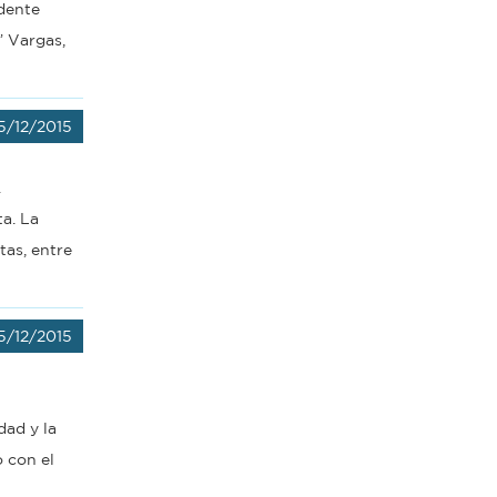
ndente
” Vargas,
5/12/2015
.
ta. La
tas, entre
5/12/2015
dad y la
 con el