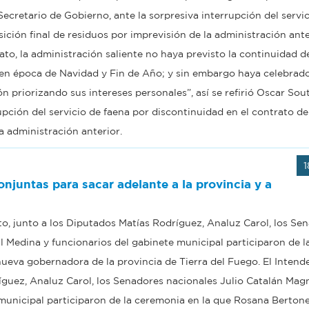
 Secretario de Gobierno, ante la sorpresiva interrupción del servi
ición final de residuos por imprevisión de la administración ante
o, la administración saliente no haya previsto la continuidad de
o en época de Navidad y Fin de Año; y sin embargo haya celebrad
 priorizando sus intereses personales”, así se refirió Oscar Sout
upción del servicio de faena por discontinuidad en el contrato de
a administración anterior.
1
njuntas para sacar adelante a la provincia y a
o, junto a los Diputados Matías Rodríguez, Analuz Carol, los Se
 Medina y funcionarios del gabinete municipal participaron de l
eva gobernadora de la provincia de Tierra del Fuego. El Intend
guez, Analuz Carol, los Senadores nacionales Julio Catalán Magn
municipal participaron de la ceremonia en la que Rosana Bertone