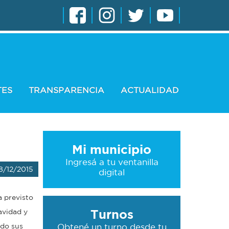
TES
TRANSPARENCIA
ACTUALIDAD
Mi municipio
Ingresá a tu ventanilla
8/12/2015
digital
a previsto
Turnos
avidad y
ndo sus
Obtené un turno desde tu