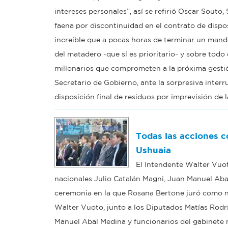
intereses personales”, así se refirió Oscar Souto,
faena por discontinuidad en el contrato de dispos
increíble que a pocas horas de terminar un mandat
del matadero -que sí es prioritario- y sobre tod
millonarios que comprometen a la próxima gestión
Secretario de Gobierno, ante la sorpresiva interr
disposición final de residuos por imprevisión de l
Todas las acciones co
Ushuaia
El Intendente Walter Vuot
nacionales Julio Catalán Magni, Juan Manuel Abal
ceremonia en la que Rosana Bertone juró como nu
Walter Vuoto, junto a los Diputados Matías Rodrí
Manuel Abal Medina y funcionarios del gabinete 