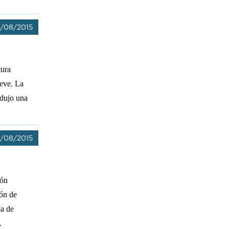
/08/2015
tura
ieve.
La
odujo una
/08/2015
ión
ión de
ca de
.