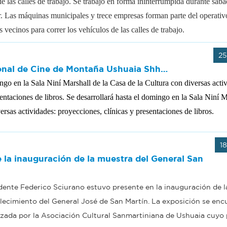
 las calles de trabajo.
Se trabajó en forma ininterrumpida durante sáb
. Las máquinas municipales y trece empresas forman parte del operativ
s vecinos para correr los vehículos de las calles de trabajo.
25
ional de Cine de Montaña Ushuaia Shh…
ngo en la Sala Niní Marshall de la Casa de la Cultura con diversas acti
entaciones de libros.
Se desarrollará hasta el domingo en la Sala Niní M
ersas actividades: proyecciones, clínicas y presentaciones de libros.
1
e la inauguración de la muestra del General San
ndente Federico Sciurano estuvo presente en la inauguración de 
lecimiento del General José de San Martín. La exposición se enc
izada por la Asociación Cultural Sanmartiniana de Ushuaia cuyo