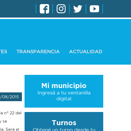
TES
TRANSPARENCIA
ACTUALIDAD
Mi municipio
Ingresá a tu ventanilla
7/08/2015
digital
a n° 22 del
Turnos
y se
a. Será el
Obtené un turno desde tu