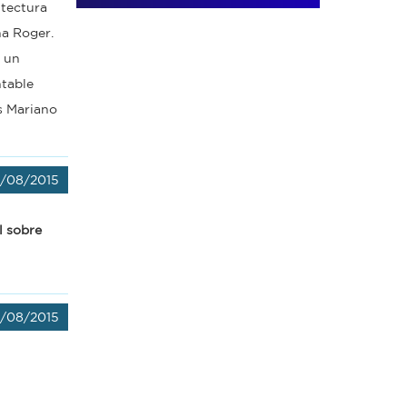
itectura
na Roger.
 un
ntable
as Mariano
/08/2015
l sobre
/08/2015