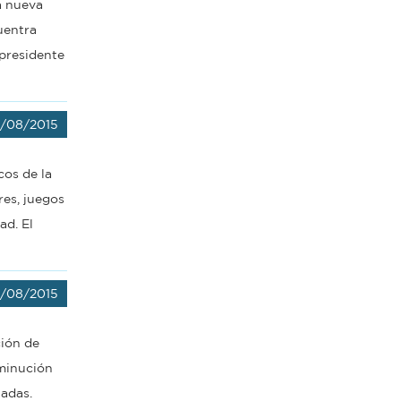
a nueva
uentra
 presidente
8/08/2015
cos de la
res, juegos
ad. El
8/08/2015
ción de
sminución
adas.