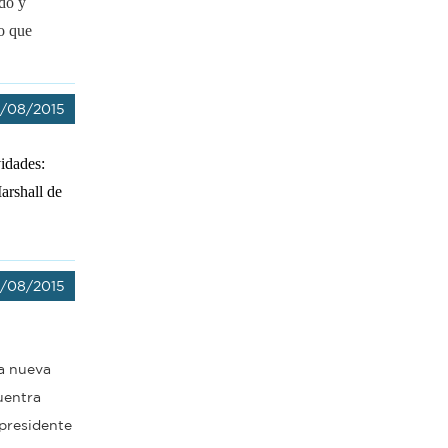
ado y
o que
/08/2015
vidades:
arshall de
8/08/2015
la nueva
uentra
 presidente