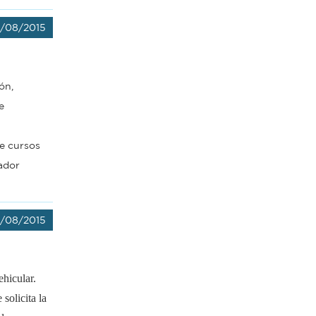
/08/2015
ón,
e
re cursos
lador
/08/2015
hicular.
solicita la