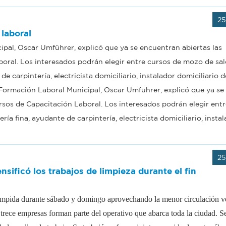
25
 laboral
pal, Oscar Umführer, explicó que ya se encuentran abiertas las
boral. Los interesados podrán elegir entre cursos de mozo de sal
de carpintería, electricista domiciliario, instalador domiciliario d
y Formación Laboral Municipal, Oscar Umführer, explicó que ya se
ursos de Capacitación Laboral. Los interesados podrán elegir ent
ría fina, ayudante de carpintería, electricista domiciliario, insta
25
nsificó los trabajos de limpieza durante el fin
rumpida durante sábado y domingo aprovechando la menor circulación ve
rece empresas forman parte del operativo que abarca toda la ciudad. Se 