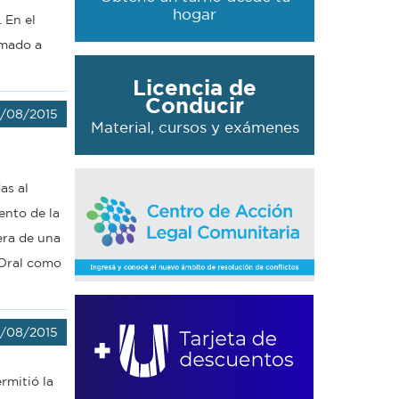
hogar
 En el
umado a
Licencia de
Conducir
7/08/2015
Material, cursos y exámenes
as al
ento de la
era de una
 Oral como
7/08/2015
rmitió la