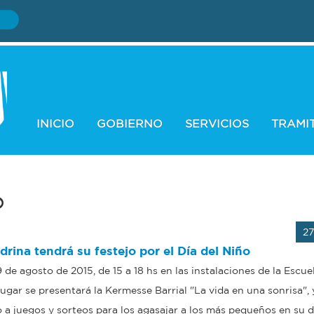
INICIO
GOBIERNO
SERVICIOS
TRAMI
o
2
drina tendrá su festejo por el Día del Niño
de agosto de 2015, de 15 a 18 hs en las instalaciones de la Escuel
ugar se presentará la Kermesse Barrial "La vida en una sonrisa", 
a juegos y sorteos para los agasajar a los más pequeños en su dí