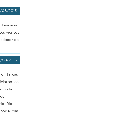
8/08/2015
extenderán
tes vientos
rededor de
4/08/2015
ron tareas
iciaron los
ovió la
sde
rio Rio
por el cual