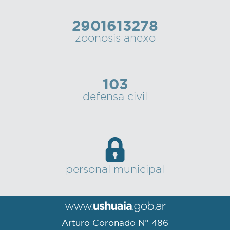
2901613278
zoonosis anexo
103
defensa civil
personal municipal
Arturo Coronado N° 486