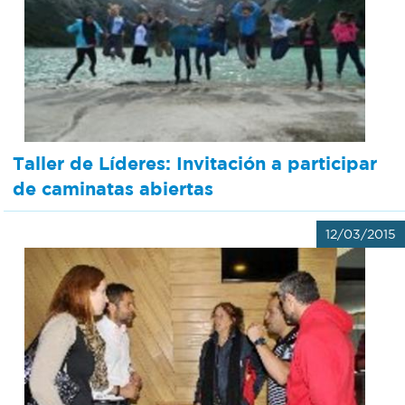
Bromatología
Personal
Rentas
municipal
Municipal
Taller de Líderes: Invitación a participar
Mi
de caminatas abiertas
bondi
12/03/2015
Boleto
estudiantil
Recorrido
colectivos