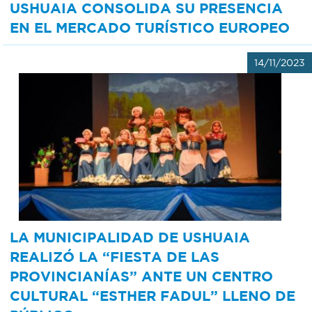
USHUAIA CONSOLIDA SU PRESENCIA
EN EL MERCADO TURÍSTICO EUROPEO
14/11/2023
LA MUNICIPALIDAD DE USHUAIA
REALIZÓ LA “FIESTA DE LAS
PROVINCIANÍAS” ANTE UN CENTRO
CULTURAL “ESTHER FADUL” LLENO DE