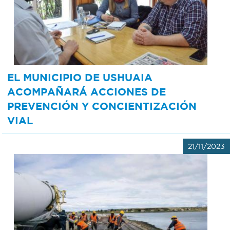
Bromatología
Personal
Rentas
municipal
Municipal
EL MUNICIPIO DE USHUAIA
ACOMPAÑARÁ ACCIONES DE
Mi
PREVENCIÓN Y CONCIENTIZACIÓN
bondi
VIAL
21/11/2023
Boleto
estudiantil
Recorrido
colectivos