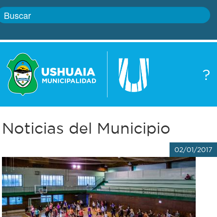
Inicio
?
Gobierno
Boletín
oficial
Servicios
Noticias del Municipio
Autoridades
Trámites
02/01/2017
Defensa
Transparencia
civil
Actualidad
Zoonosis
Correo