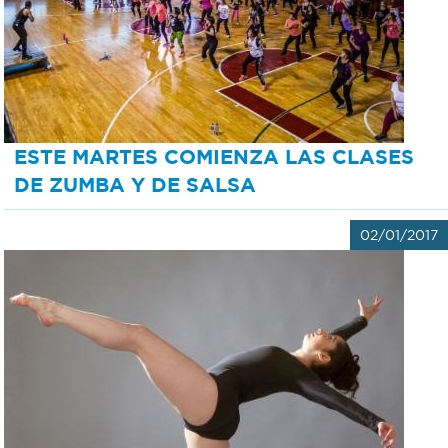
Bromatología
Personal
Rentas
municipal
Municipal
ESTE MARTES COMIENZA LAS CLASES
DE ZUMBA Y DE SALSA
Mi
bondi
02/01/2017
Boleto
estudiantil
Recorrido
colectivos