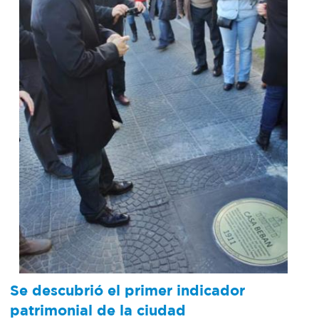
Bromatología
Personal
Rentas
municipal
Municipal
Mi
bondi
Boleto
estudiantil
Recorrido
Se descubrió el primer indicador
colectivos
patrimonial de la ciudad