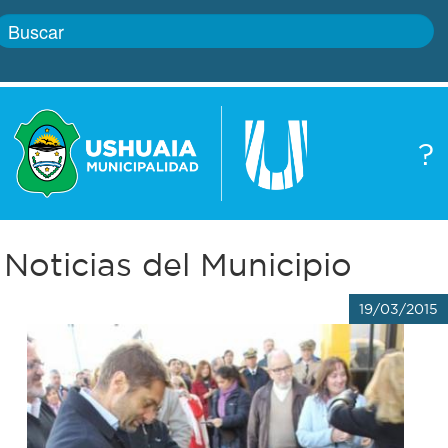
Inicio
?
Gobierno
Boletín
oficial
Servicios
Noticias del Municipio
Autoridades
Trámites
19/03/2015
Defensa
Transparencia
civil
Actualidad
Zoonosis
Correo