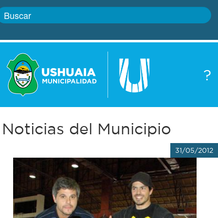
Inicio
?
Gobierno
Boletín
oficial
Servicios
Noticias del Municipio
Autoridades
Trámites
31/05/2012
Defensa
Transparencia
civil
Actualidad
Zoonosis
Correo