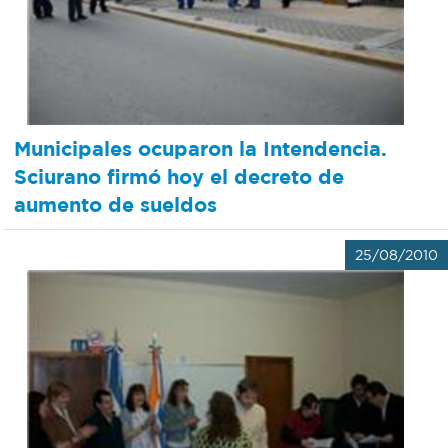
Bromatología
Personal
Rentas
municipal
Municipal
Municipales ocuparon la Intendencia.
Sciurano firmó hoy el decreto de
Mi
aumento de sueldos
bondi
25/08/2010
Boleto
estudiantil
Recorrido
colectivos