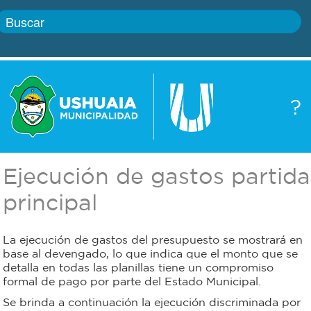
Inicio
?
Gobierno
Boletín
oficial
Servicios
Ejecución de gastos partida
Autoridades
Trámites
principal
Defensa
Transparencia
La ejecución de gastos del presupuesto se mostrará en
civil
base al devengado, lo que indica que el monto que se
detalla en todas las planillas tiene un compromiso
Actualidad
formal de pago por parte del Estado Municipal.
Zoonosis
Se brinda a continuación la ejecución discriminada por
Correo