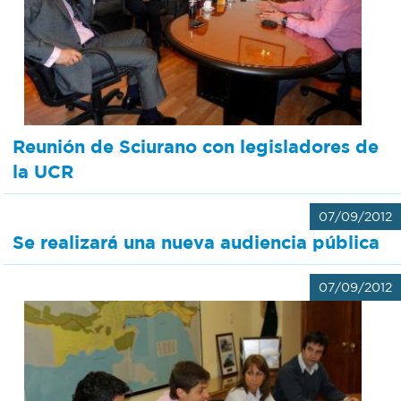
Bromatología
Personal
Rentas
municipal
Municipal
Reunión de Sciurano con legisladores de
la UCR
Mi
bondi
07/09/2012
Se realizará una nueva audiencia pública
Boleto
07/09/2012
estudiantil
Recorrido
colectivos