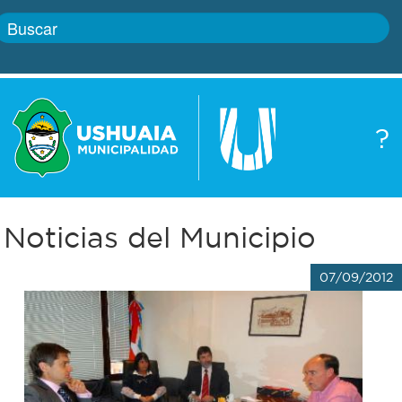
Inicio
?
Gobierno
Boletín
oficial
Servicios
Noticias del Municipio
Autoridades
Trámites
07/09/2012
Defensa
Transparencia
civil
Actualidad
Zoonosis
Correo